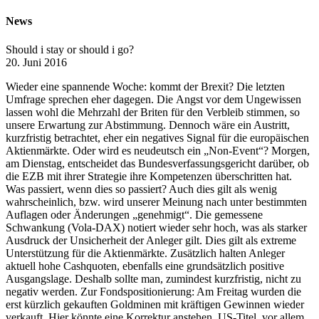
News
Should i stay or should i go?
20. Juni 2016
Wieder eine spannende Woche: kommt der Brexit? Die letzten
Umfrage sprechen eher dagegen. Die Angst vor dem Ungewissen
lassen wohl die Mehrzahl der Briten für den Verbleib stimmen, so
unsere Erwartung zur Abstimmung. Dennoch wäre ein Austritt,
kurzfristig betrachtet, eher ein negatives Signal für die europäischen
Aktienmärkte. Oder wird es neudeutsch ein „Non-Event“? Morgen,
am Dienstag, entscheidet das Bundesverfassungsgericht darüber, ob
die EZB mit ihrer Strategie ihre Kompetenzen überschritten hat.
Was passiert, wenn dies so passiert? Auch dies gilt als wenig
wahrscheinlich, bzw. wird unserer Meinung nach unter bestimmten
Auflagen oder Änderungen „genehmigt“. Die gemessene
Schwankung (Vola-DAX) notiert wieder sehr hoch, was als starker
Ausdruck der Unsicherheit der Anleger gilt. Dies gilt als extreme
Unterstützung für die Aktienmärkte. Zusätzlich halten Anleger
aktuell hohe Cashquoten, ebenfalls eine grundsätzlich positive
Ausgangslage. Deshalb sollte man, zumindest kurzfristig, nicht zu
negativ werden. Zur Fondspositionierung: Am Freitag wurden die
erst kürzlich gekauften Goldminen mit kräftigen Gewinnen wieder
verkauft. Hier könnte eine Korrektur anstehen. US-Titel, vor allem