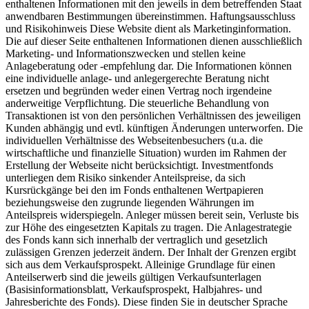
enthaltenen Informationen mit den jeweils in dem betreffenden Staat
anwendbaren Bestimmungen übereinstimmen. Haftungsausschluss
und Risikohinweis Diese Website dient als Marketinginformation.
Die auf dieser Seite enthaltenen Informationen dienen ausschließlich
Marketing- und Informationszwecken und stellen keine
Anlageberatung oder -empfehlung dar. Die Informationen können
eine individuelle anlage- und anlegergerechte Beratung nicht
ersetzen und begründen weder einen Vertrag noch irgendeine
anderweitige Verpflichtung. Die steuerliche Behandlung von
Transaktionen ist von den persönlichen Verhältnissen des jeweiligen
Kunden abhängig und evtl. künftigen Änderungen unterworfen. Die
individuellen Verhältnisse des Webseitenbesuchers (u.a. die
wirtschaftliche und finanzielle Situation) wurden im Rahmen der
Erstellung der Webseite nicht berücksichtigt. Investmentfonds
unterliegen dem Risiko sinkender Anteilspreise, da sich
Kursrückgänge bei den im Fonds enthaltenen Wertpapieren
beziehungsweise den zugrunde liegenden Währungen im
Anteilspreis widerspiegeln. Anleger müssen bereit sein, Verluste bis
zur Höhe des eingesetzten Kapitals zu tragen. Die Anlagestrategie
des Fonds kann sich innerhalb der vertraglich und gesetzlich
zulässigen Grenzen jederzeit ändern. Der Inhalt der Grenzen ergibt
sich aus dem Verkaufsprospekt. Alleinige Grundlage für einen
Anteilserwerb sind die jeweils gültigen Verkaufsunterlagen
(Basisinformationsblatt, Verkaufsprospekt, Halbjahres- und
Jahresberichte des Fonds). Diese finden Sie in deutscher Sprache