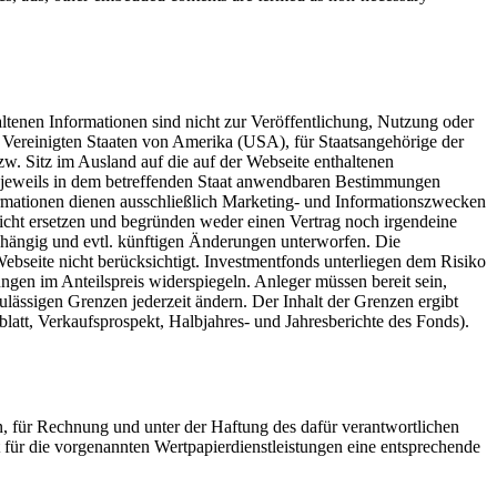
altenen Informationen sind nicht zur Veröffentlichung, Nutzung oder
n Vereinigten Staaten von Amerika (USA), für Staatsangehörige der
w. Sitz im Ausland auf die auf der Webseite enthaltenen
n jeweils in dem betreffenden Staat anwendbaren Bestimmungen
ormationen dienen ausschließlich Marketing- und Informationszwecken
nicht ersetzen und begründen weder einen Vertrag noch irgendeine
bhängig und evtl. künftigen Änderungen unterworfen. Die
Webseite nicht berücksichtigt. Investmentfonds unterliegen dem Risiko
gen im Anteilspreis widerspiegeln. Anleger müssen bereit sein,
zulässigen Grenzen jederzeit ändern. Der Inhalt der Grenzen ergibt
blatt, Verkaufsprospekt, Halbjahres- und Jahresberichte des Fonds).
 für Rechnung und unter der Haftung des dafür verantwortlichen
für die vorgenannten Wertpapierdienstleistungen eine entsprechende