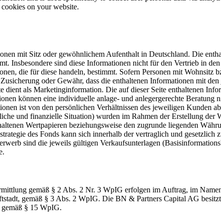
e cookies on your website.
rsonen mit Sitz oder gewöhnlichem Aufenthalt in Deutschland. Die enth
t. Insbesondere sind diese Informationen nicht für den Vertrieb in de
en, die für diese handeln, bestimmt. Sofern Personen mit Wohnsitz bz
e Zusicherung oder Gewähr, dass die enthaltenen Informationen mit de
dient als Marketinginformation. Die auf dieser Seite enthaltenen Inf
ionen können eine individuelle anlage- und anlegergerechte Beratung 
tionen ist von den persönlichen Verhältnissen des jeweiligen Kunden a
tliche und finanzielle Situation) wurden im Rahmen der Erstellung der 
thaltenen Wertpapieren beziehungsweise den zugrunde liegenden Währun
strategie des Fonds kann sich innerhalb der vertraglich und gesetzlich 
erwerb sind die jeweils gültigen Verkaufsunterlagen (Basisinformations
e.
ittlung gemäß § 2 Abs. 2 Nr. 3 WpIG erfolgen im Auftrag, im Namen,
ftstadt, gemäß § 3 Abs. 2 WpIG. Die BN & Partners Capital AG besitzt 
in) gemäß § 15 WpIG.