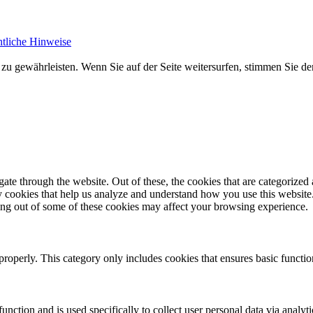
tliche Hinweise
zu gewährleisten. Wenn Sie auf der Seite weitersurfen, stimmen Sie 
e through the website. Out of these, the cookies that are categorized a
rty cookies that help us analyze and understand how you use this websit
ting out of some of these cookies may affect your browsing experience.
properly. This category only includes cookies that ensures basic functio
function and is used specifically to collect user personal data via anal