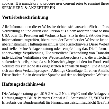
cookies. It is mandatory to procure user consent prior to running thes
SPEICHERN & AKZEPTIEREN
Vertriebsbeschränkung
Alle Informationen dieser Webseite richten sich ausschließlich an Pe
Verbreitung an und durch eine Person aus einem anderen Staat bestimm
USA oder für Personen mit Wohnsitz bzw. Sitz in den USA oder Person
Informationen zugreifen, übernimmt der Betreiber der Webseite kein
übereinstimmen. Haftungsausschluss und Risikohinweis Diese Website 
und stellen keine Anlageberatung oder -empfehlung dar. Die Informat
anderweitige Verpflichtung. Die steuerliche Behandlung von Transak
individuellen Verhältnisse des Webseitenbesuchers (u.a. die wirtschaf
sinkender Anteilspreise, da sich Kursrückgänge bei den im Fonds en
Verluste bis zur Höhe des eingesetzten Kapitals zu tragen. Die Anlage
sich aus dem Verkaufsprospekt. Alleinige Grundlage für einen Anteils
Diese finden Sie in deutscher Sprache auf der nachfolgenden Webseit
Haftungsdachhinweis
Die Anlageberatung gemäß § 2 Abs. 2 Nr. 4 WpIG und die Anlageverm
Haftungsträgers BN & Partners Capital AG, Steinstraße 33, 50374 Er
Erlaubnis der Bundesanstalt für Finanzdienstleistungsaufsicht (BaF