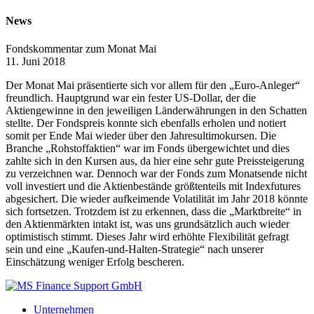
News
Fondskommentar zum Monat Mai
11. Juni 2018
Der Monat Mai präsentierte sich vor allem für den „Euro-Anleger“
freundlich. Hauptgrund war ein fester US-Dollar, der die
Aktiengewinne in den jeweiligen Länderwährungen in den Schatten
stellte. Der Fondspreis konnte sich ebenfalls erholen und notiert
somit per Ende Mai wieder über den Jahresultimokursen. Die
Branche „Rohstoffaktien“ war im Fonds übergewichtet und dies
zahlte sich in den Kursen aus, da hier eine sehr gute Preissteigerung
zu verzeichnen war. Dennoch war der Fonds zum Monatsende nicht
voll investiert und die Aktienbestände größtenteils mit Indexfutures
abgesichert. Die wieder aufkeimende Volatilität im Jahr 2018 könnte
sich fortsetzen. Trotzdem ist zu erkennen, dass die „Marktbreite“ in
den Aktienmärkten intakt ist, was uns grundsätzlich auch wieder
optimistisch stimmt. Dieses Jahr wird erhöhte Flexibilität gefragt
sein und eine „Kaufen-und-Halten-Strategie“ nach unserer
Einschätzung weniger Erfolg bescheren.
Unternehmen