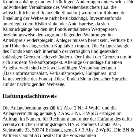
Kunden abhängig und evtl. künftigen Änderungen unterworfen. Die
individuellen Verhältnisse des Webseitenbesuchers (u.a. die
wirtschaftliche und finanzielle Situation) wurden im Rahmen der
Erstellung der Webseite nicht berücksichtigt. Investmentfonds
unterliegen dem Risiko sinkender Anteilspreise, da sich
Kursrückgänge bei den im Fonds enthaltenen Wertpapieren
beziehungsweise den zugrunde liegenden Währungen im
Anteilspreis widerspiegeln. Anleger müssen bereit sein, Verluste bis
zur Höhe des eingesetzten Kapitals zu tragen. Die Anlagestrategie
des Fonds kann sich innerhalb der vertraglich und gesetzlich
zulässigen Grenzen jederzeit ändern. Der Inhalt der Grenzen ergibt
sich aus dem Verkaufsprospekt. Alleinige Grundlage für einen
Anteilserwerb sind die jeweils gültigen Verkaufsunterlagen
(Basisinformationsblatt, Verkaufsprospekt, Halbjahres- und
Jahresberichte des Fonds). Diese finden Sie in deutscher Sprache
auf der nachfolgenden Webseite.
Haftungsdachhinweis
Die Anlageberatung gemäß § 2 Abs. 2 Nr. 4 WpIG und die
Anlagevermittlung gemäß § 2 Abs. 2 Nr. 3 WpIG erfolgen im
Auftrag, im Namen, für Rechnung und unter der Haftung des dafür
verantwortlichen Haftungsträgers BN & Partners Capital AG,
Steinstraße 33, 50374 Erftstadt, gemäß § 3 Abs. 2 WpIG. Die BN &
Partners Capital AG besitzt für die vorgenannten