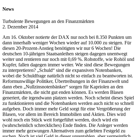
News
Turbulente Bewegungen an den Finanzmärkten
2. Dezember 2014
Am 16. Oktober notierte der DAX nur noch bei 8.350 Punkten um
dann innerhalb weniger Wochen wieder auf 10.000 zu steigen. Für
diesen 20-Prozent-Anstieg benötigten wir nur 6 Wochen! Die
deutschen 10-jährigen Staatsanleihen steigen dagegen unentwegt
weiter und rentieren nur noch mit 0,69 %. Rohstoffe, wie Rohöl und
Kupfer, fallen dagegen immer weiter. Wie sind diese Bewegungen
zu interpretieren? „Schuld“ sind die expansiven Notenbanken,
wobei die Schuldfrage natürlich nicht so einfach zu beantworten ist.
Reformunwillige Politiker, Übertreibungen in der Finanzwelt und
dann eben „Nullzinsnotenbänker“ sorgen für Kapriolen an den
Finanzmärkten, die nicht gut enden können. Es werden Blasen
generiert, die irgendwann platzen werden. Noch scheint dieses Spiel
zu funktionieren und die Notenbanken werden auch nicht so schnell
aufgeben. Doch immer mehr Geld sorgt für eine Vergrößerung der
Blasen, vor allem im Bereich Immobilien und Aktien. Dies wird
wohl noch ein Stück weit fortgeführt werden, doch wird ein
(wahrscheinlich schreckliches) Ende finden. Die Anleger werden
immer mehr gezwungen Alternativen zum geliebten Festgeld zu
suchen. Noch ist viel Geld in dieser unrentablen, aber vermeintlich