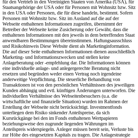
für den Vertrieb in den Vereinigten Staaten von Amerika (USA), für
Staatsangehörige der USA oder für Personen mit Wohnsitz bzw. Sitz
in den USA oder Personen, die für diese handeln, bestimmt. Sofern
Personen mit Wohnsitz bzw. Sitz im Ausland auf die auf der
Webseite enthaltenen Informationen zugreifen, übernimmt der
Betreiber der Webseite keine Zusicherung oder Gewähr, dass die
enthaltenen Informationen mit den jeweils in dem betreffenden Staat
anwendbaren Bestimmungen übereinstimmen. Haftungsausschluss
und Risikohinweis Diese Website dient als Marketinginformation.
Die auf dieser Seite enthaltenen Informationen dienen ausschließlich
Marketing- und Informationszwecken und stellen keine
Anlageberatung oder -empfehlung dar. Die Informationen können
eine individuelle anlage- und anlegergerechte Beratung nicht
ersetzen und begründen weder einen Vertrag noch irgendeine
anderweitige Verpflichtung. Die steuerliche Behandlung von
Transaktionen ist von den persönlichen Verhältnissen des jeweiligen
Kunden abhängig und evtl. künftigen Änderungen unterworfen. Die
individuellen Verhältnisse des Webseitenbesuchers (u.a. die
wirtschaftliche und finanzielle Situation) wurden im Rahmen der
Erstellung der Webseite nicht berücksichtigt. Investmentfonds
unterliegen dem Risiko sinkender Anteilspreise, da sich
Kursrückgänge bei den im Fonds enthaltenen Wertpapieren
beziehungsweise den zugrunde liegenden Währungen im
Anteilspreis widerspiegeln. Anleger müssen bereit sein, Verluste bis
zur Höhe des eingesetzten Kapitals zu tragen. Die Anlagestrategie